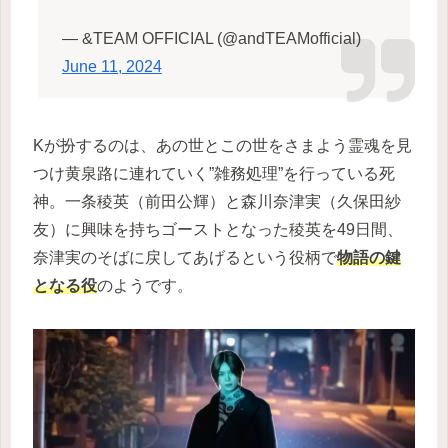
— &TEAM OFFICIAL (@andTEAMofficial)
June 11, 2024
Kが扮するのは、あの世とこの世をさまよう霊魂を見
つけ黄泉路に連れていく”雑務処理”を行っている死
神。一条稜英（前田公輝）と森川奈津実（久保田紗
友）に興味を持ちゴーストとなった稜英を49日間、
奈津実のそばに戻してあげるという役柄で
物語の鍵
となる役
のようです。