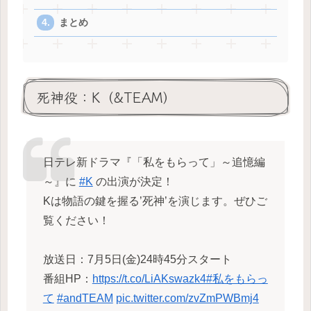
まとめ
死神役：K（&TEAM）
日テレ新ドラマ『「私をもらって」～追憶編
～』に
#K
の出演が決定！
Kは物語の鍵を握る’死神’を演じます。ぜひご
覧ください！
放送日：7月5日(金)24時45分スタート
番組HP：
https://t.co/LiAKswazk4
#私をもらっ
て
#andTEAM
pic.twitter.com/zvZmPWBmj4