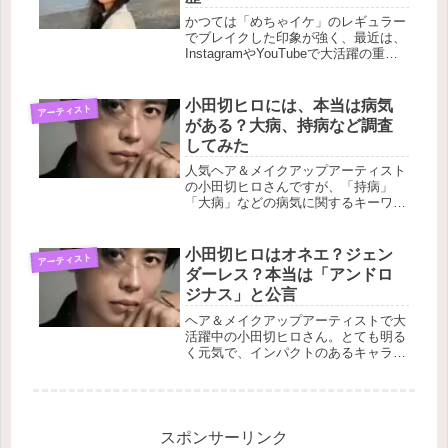
かつては「めちゃイケ」のレギュラー
でブレイクした印象が強く、最近は、
InstagramやYouTubeで大活躍の重盛
さと美さん。まったく年齢を感じさせ
ない綺麗なルックスをキープされてい
ます。重盛さと美さんに「旦那(夫)」
小田切ヒロには、本当は病気
アーティスト
「結婚」という検索ワードについて過
がある？大病、持病など調査
去の彼氏や学歴も含めて調査した内容
してみた
をまとめて紹介していきます。
人気ヘア＆メイクアップアーティスト
の小田切ヒロさんですが、「持病」
「大病」などの病気に関するキーワー
ドが検索枠に出てきます。そんな病気
に関することが小田切ヒロさんにある
のか？、改めて調査しました。
小田切ヒロはオネエ？ジェン
アーティスト
ダーレス？本当は「アンドロ
ジナス」と公言
ヘア＆メイクアップアーティストで大
活躍中の小田切ヒロさん。とても明る
く元気で、インパクトのあるキャラク
ターが人気の理由でもあると思いま
す。イケメンなのですが、オネエなの
でしょうか？ジェンダーレスなのでし
ょうか？実際のところを詳しく探って
まとめたものを紹介していきます。
スポンサーリンク