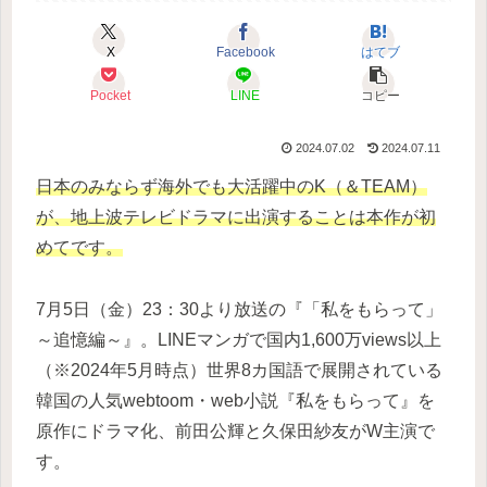
X
Facebook
はてブ
Pocket
LINE
コピー
2024.07.02
2024.07.11
日本のみならず海外でも大活躍中のK（＆TEAM）
が、地上波テレビドラマに出演することは本作が初
めてです。
7月5日（金）23：30より放送の『「私をもらって」
～追憶編～』。LINEマンガで国内1,600万views以上
（※2024年5月時点）世界8カ国語で展開されている
韓国の人気webtoom・web小説『私をもらって』を
原作にドラマ化、前田公輝と久保田紗友がW主演で
す。