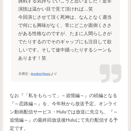
挑戦する気持ちでいこうと思いました！是非
演技は温かい目で見て頂ければ…笑
今回演じさせて頂く死神は、なんとなく適当
で何にも興味がなく、常にどこか面倒くささ
がある性格なのですが、たまに人間らしさが
でたりするのでそのギャップにも注目して欲
しいです。そして途中踊ったりするシーンも
あります！笑
引用元：
livedoorNews
より
なお『「私をもらって」～追憶編～』の続編となる
『～恋路編～』を、今年秋から放送予定。オンライ
ン動画配信サービス・Huluでは放送に先立ち、『～
追憶編～』の最終回放送後Huluにて先行配信する予
定です。