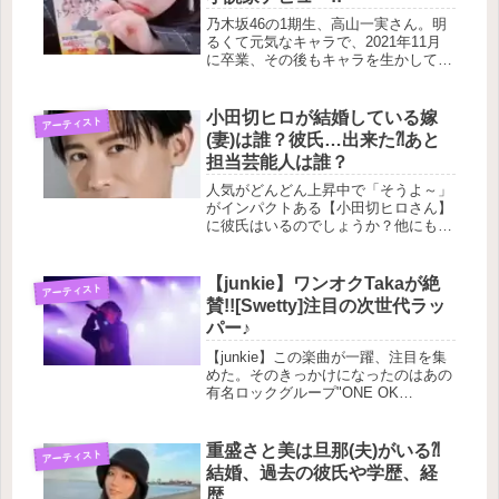
乃木坂46の1期生、高山一実さん。明
るくて元気なキャラで、2021年11月
に卒業、その後もキャラを生かしてバ
ラエティー番組を中心に活躍し続けて
います。その高山一実さんが小説家デ
ビューした代表作「トラぺジウム」の
小田切ヒロが結婚している嫁
アーティスト
アニメーション映画化が決定して...
(妻)は誰？彼氏…出来た⁈あと
担当芸能人は誰？
人気がどんどん上昇中で「そうよ～」
がインパクトある【小田切ヒロさん】
に彼氏はいるのでしょうか？他にも担
当の芸能人の方にはどんな方がいるの
か？
【junkie】ワンオクTakaが絶
アーティスト
賛!![Swetty]注目の次世代ラッ
パー♪
【junkie】この楽曲が一躍、注目を集
めた。そのきっかけになったのはあの
有名ロックグループ"ONE OK
ROCK"のTaka(タカ)がインスタライブ
にて「気になるアーティスト」として
紹介したことです。
重盛さと美は旦那(夫)がいる⁈
アーティスト
結婚、過去の彼氏や学歴、経
歴