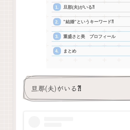
旦那(夫)がいる⁈
”結婚”というキーワード⁈
重盛さと美 プロフィール
まとめ
旦那(夫)がいる⁈