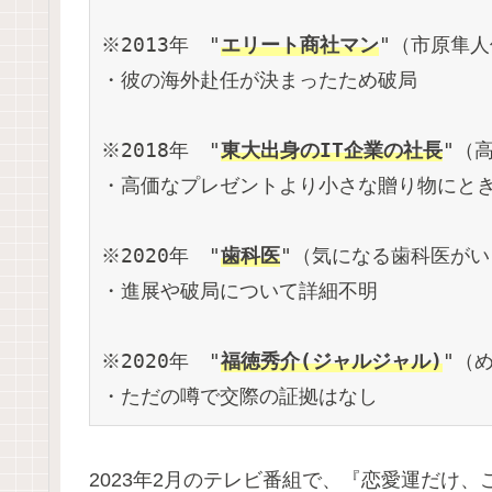
※2013年　"
エリート商社マン
"（市原隼
・彼の海外赴任が決まったため破局
※2018年　"
東大出身のIT企業の社長
"（
・高価なプレゼントより小さな贈り物にと
※2020年　"
歯科医
"（気になる歯科医が
・進展や破局について詳細不明
※2020年　"
福徳秀介(ジャルジャル)
"（
・ただの噂で交際の証拠はなし
2023年2月のテレビ番組で、『恋愛運だけ