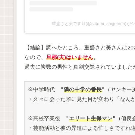
重盛さと美です🐰(@satomi_shigemori
【結論】調べたところ、重盛さと美さんは20
なので、
旦那(夫)はいません
。
過去に複数の男性と真剣交際されていました
※中学時代　"
隣の中学の番長
"（ヤンキー
・久々に会った際に見た目が変わり「なん
※高校卒業後　"
エリート生保マン
"（優良
・芸能活動と彼の昇進による忙しさですれ