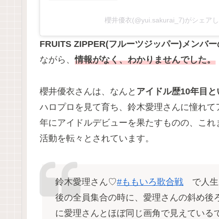
櫻井優衣(@yui.sakurai_7)がシェ
FRUITS ZIPPER(フルーツジッパー)メン
ながら、
情報がなく、わかりませんでした。
櫻井優衣さんは、なんと
アイドル歴10年目
ハロプロを見て育ち、鈴木愛理さんに憧れてア
年にアイドルデビューを果たすものの、これ
活動を転々とされています。
鈴木愛理さん♡
#ももいろ歌合戦
で人生
後の全員集合の時に、愛理さんの斜め後
に愛理さんとほぼ同じ画角で見えている