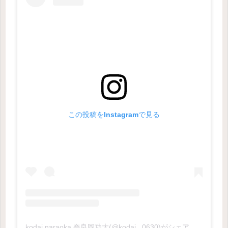
この投稿をInstagramで見る
kodai naraoka 奈良岡功大(@kodai_.0630)がシェアした投稿