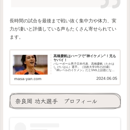
長時間の試合を最後まで戦い抜く集中力や体力、実
力が凄いと評価している声もたくさん寄せられてい
ます。
高橋慶帆はハーフで”神イケメン”！兄も
ヤバイ！
バレーボール男子日本代表、高橋慶帆（たかは
し けいはん）選手。（法政大学3年の20歳）
『神レベルのイケメン』だとSNS上話題になり
ました。日本だけでなく海外でも話題になって
注目されています。高橋慶帆選手のことについ
2024.06.05
masa-yan.com
て紹介していきます。
奈良岡 功大選手 プロフィール