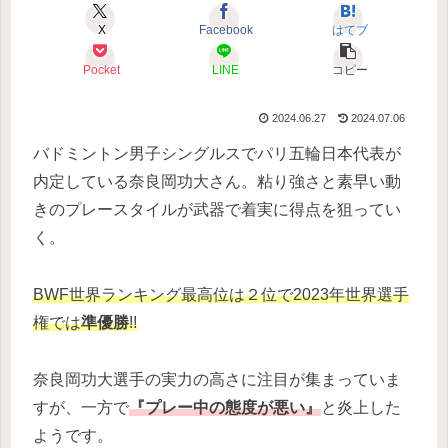
X
Facebook
はてブ
Pocket
LINE
コピー
2024.06.27
2024.07.06
バドミントン男子シングルスでパリ五輪日本代表が
内定している奈良岡功大さん。粘り強さと素早い動
きのプレースタイルが武器で着実に得点を狙ってい
く。
BWF世界ランキング最高位は２位で2023年世界選手
権では
準優勝
!!
奈良岡功大選手の実力の高さに注目が集まっていま
すが、一方で
『プレー中の態度が悪い』
と炎上した
ようです。