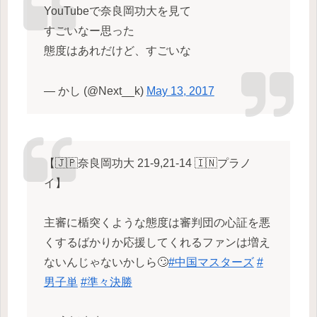
YouTubeで奈良岡功大を見て
すごいなー思った
態度はあれだけど、すごいな
— かし (@Next__k)
May 13, 2017
【🇯🇵奈良岡功大 21-9,21-14 🇮🇳プラノ
イ】
主審に楯突くような態度は審判団の心証を悪
くするばかりか応援してくれるファンは増え
ないんじゃないかしら🙄
#中国マスターズ
#
男子単
#準々決勝