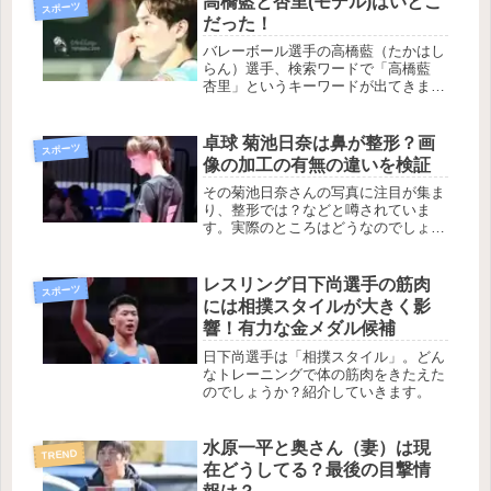
高橋藍と杏里(モデル)はいとこ
スポーツ
だった！
バレーボール選手の高橋藍（たかはし
らん）選手、検索ワードで「高橋藍
杏里」というキーワードが出てきま
す。どういう関係なのか調査した結果
と高橋藍さんの近況を紹介していきま
す。
卓球 菊池日奈は鼻が整形？画
スポーツ
像の加工の有無の違いを検証
その菊池日奈さんの写真に注目が集ま
り、整形では？などと噂されていま
す。実際のところはどうなのでしょう
か?菊池日奈さんの加工画像、無加工
画像の比較、整形疑惑の真相など紹介
していきます。
レスリング日下尚選手の筋肉
スポーツ
には相撲スタイルが大きく影
響！有力な金メダル候補
日下尚選手は「相撲スタイル」。どん
なトレーニングで体の筋肉をきたえた
のでしょうか？紹介していきます。
水原一平と奥さん（妻）は現
TREND
在どうしてる？最後の目撃情