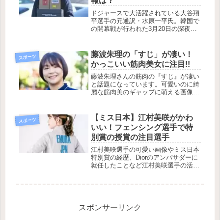
報は？
ドジャースで大活躍されている大谷翔
平選手の元通訳・水原一平氏。韓国で
の開幕戦が行われた3月20日の深夜、
ソウルの宿泊先のホテルで大谷選手と
水原氏の2人だけで対面、そこで水原
氏は、大谷選手の口座からお金を盗ん
藤波朱理の「すじ」が凄い！
スポーツ
だことを告白しました。その後、違
かっこいい筋肉美女に注目!!
法...
藤波朱理さんの筋肉の『すじ』が凄い
と話題になっています。可愛いのに綺
麗な筋肉美のギャップに萌える画像や
トレーニングの凄さを紹介します。
【ミス日本】江村美咲がかわ
スポーツ
いい！フェンシング選手で特
別賞の授賞の注目選手
江村美咲選手の可愛い画像やミス日本
特別賞の経歴、Diorのアンバサダーに
就任したことなど江村美咲選手の活躍
を紹介していきます。
スポンサーリンク