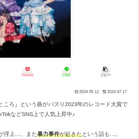
Pocket
LINE
コピー
2024.05.11
2024.07.17
ころ』という曲がバズり2023年のレコード大賞で
、TikTokなどSNS上で人気上昇中♪
が浮上…。また
暴力事件
が起きた
という話も…。