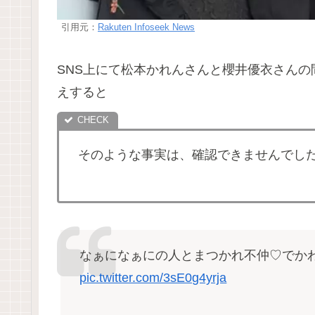
引用元：
Rakuten Infoseek News
SNS上にて松本かれんさんと櫻井優衣さん
えすると
そのような事実は、確認できませんでし
なぁになぁにの人とまつかれ不仲♡でか
pic.twitter.com/3sE0g4yrja