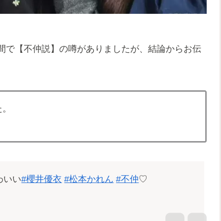
の間で【不仲説】の噂がありましたが、結論からお伝
た。
わいい
#櫻井優衣
#松本かれん
#不仲
♡